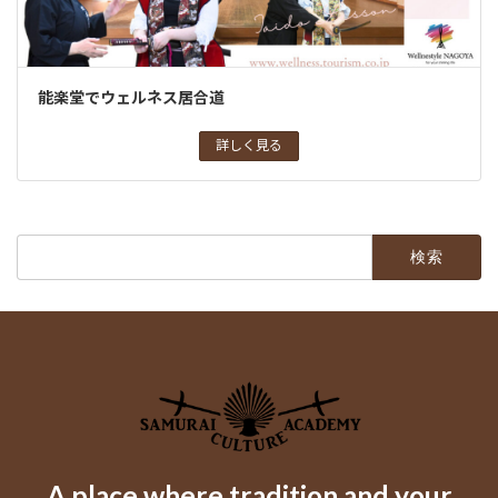
能楽堂でウェルネス居合道
詳しく見る
検
索:
A place where tradition and your