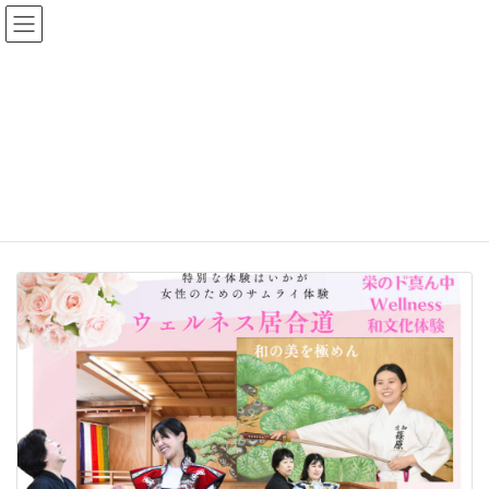
コ
ナ
ン
ビ
テ
ゲ
ン
ー
ツ
シ
へ
ョ
イベント情報
ス
ン
キ
に
ッ
移
プ
動
HOME
イベント情報